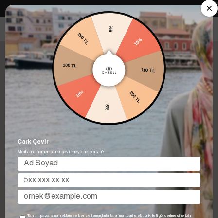
Carell in Roma Koleksiyonu Şimdi Satışta! Hemen keşfet.
5%
10%
200 TL
100 TL
100 TL
200 TL
10%
5%
Çark Çevir
Merhaba, hemen çarkı çevirmeye ne dersin?
Tanıtım, pazarlama, reklam ve benzeri amaçlarla tarafıma ticari elektronik ileti gönderilmesine izin