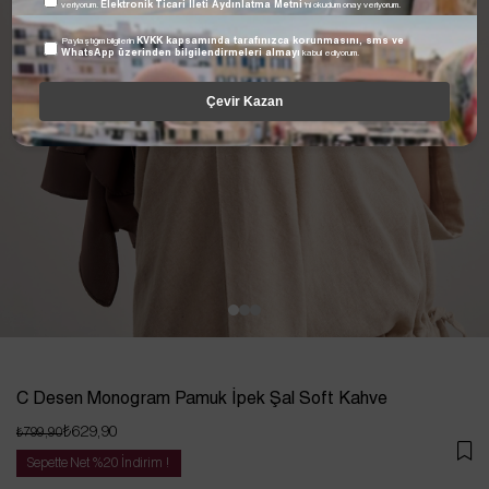
veriyorum.
Elektronik Ticari İleti Aydınlatma Metni
'ni okudum onay veriyorum.
Paylaştığım bilgilerin
KVKK kapsamında tarafınızca korunmasını, sms ve
WhatsApp üzerinden bilgilendirmeleri almayı
kabul ediyorum.
Çevir Kazan
C Desen Monogram Pamuk İpek Şal Soft Kahve
₺629,90
₺799,90
Sepette Net %20 İndirim !