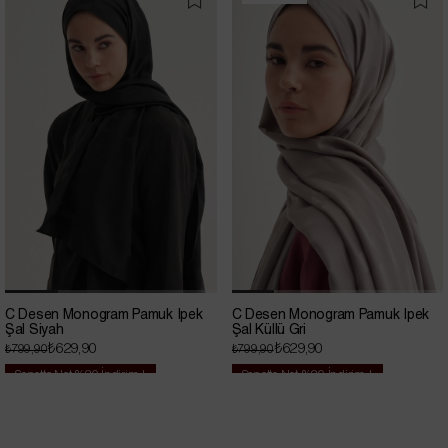
İndirim
C Desen Monogram Pamuk İpek
C Desen Monogram Pamuk İpek
Şal Siyah
Şal Küllü Gri
₺629,90
₺629,90
₺799,90
₺799,90
Sepette Net %20 İndirim !
Sepette Net %20 İndirim !