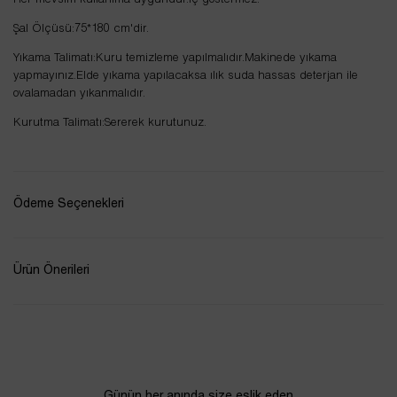
Her mevsim kullanıma uygundur.İç göstermez.
Şal Ölçüsü:75*180 cm'dir.
Yıkama Talimatı:Kuru temizleme yapılmalıdır.Makinede yıkama
yapmayınız.Elde yıkama yapılacaksa ılık suda hassas deterjan ile
ovalamadan yıkanmalıdır.
Kurutma Talimatı:Sererek kurutunuz.
Ödeme Seçenekleri
Ürün Önerileri
Günün her anında size eşlik eden