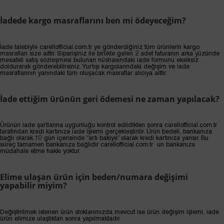
İadede kargo masraflarını ben mi ödeyeceğim?
İade talebiyle carellofficial.com.tr ye gönderdiğiniz tüm ürünlerin kargo
masrafları size aittir. Siparişiniz ile birlikte gelen 2 adet faturanın arka yüzünde
mesafeli satış sözleşmesi bulunan nüshasındaki iade formunu eksiksiz
doldurarak gönderebilirsiniz. Yurtışı kargolarındaki değişim ve iade
masraflarının yanındaki tüm oluşacak masraflar alıcıya aittir.
İade ettiğim ürünün geri ödemesi ne zaman yapılacak?
Ürünün iade şartlarına uygunluğu kontrol edildikten sonra carellofficial.com.tr
tarafından kredi kartınıza iade işlemi gerçekleştirilir. Ürün bedeli, bankanıza
bağlı olarak 10 gün içerisinde “artı bakiye” olarak kredi kartınıza yansır. Bu
süreç tamamen bankanıza bağlıdır carellofficial.com.tr un bankanıza
müdahale etme hakkı yoktur.
Elime ulaşan ürün için beden/numara değişimi
yapabilir miyim?
Değiştirilmek istenen ürün stoklarımızda mevcut ise ürün değişim işlemi, iade
ürün elimize ulaştıktan sonra yapılmaktadır.