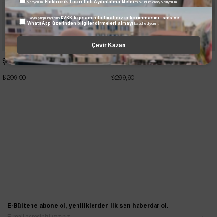
veriyorum.
Elektronik Ticari İleti Aydınlatma Metni
'ni okudum onay veriyorum.
Paylaştığım bilgilerin
KVKK kapsamında tarafınızca korunmasını, sms ve
WhatsApp üzerinden bilgilendirmeleri almayı
kabul ediyorum.
Çevir Kazan
Şal & Eşarp Spreyi
Şal & Eşarp Şampuanı
₺299,90
₺299,90
E-Bültene abone ol, yeniliklerden ilk sen haberdar ol.