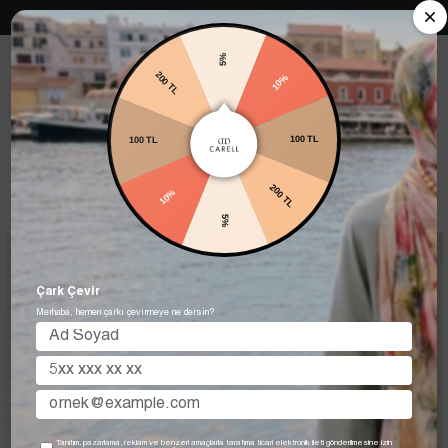
Carell in Roma Koleksiyonu Şimdi Satışta! Hemen keşfet.
5%
200 TL
10%
Anasayfa
AKSESUARLAR
Eşarp Şampuanı ve Spreyi
100 TL
100 TL
Eşarp Şampuanı ve Spreyi
10%
200 TL
Filtreleme
Sıralama
5%
Çark Çevir
Merhaba, hemen çarkı çevirmeye ne dersin?
Tanıtım, pazarlama, reklam ve benzeri amaçlarla tarafıma ticari elektronik ileti gönderilmesine izin