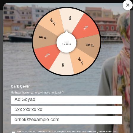
Carell in Roma Koleksiyonu Şimdi Satışta! Hemen keşfet.
5%
10%
200 TL
Anasayfa
EŞARPLAR
MULBARY İPEK EŞARP
100 TL
100 TL
MULBARY İPEK EŞARP
200 TL
10%
Filtreleme
Sıralama
5%
Çark Çevir
Merhaba, hemen çarkı çevirmeye ne dersin?
Tükendi
Tükendi
Tanıtım, pazarlama, reklam ve benzeri amaçlarla tarafıma ticari elektronik ileti gönderilmesine izin