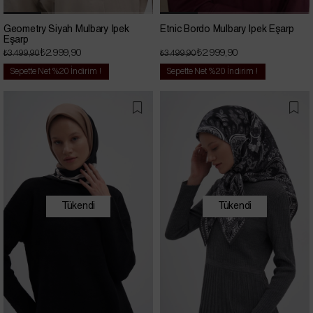
Geometry Siyah Mulbary İpek
Etnic Bordo Mulbary İpek Eşarp
Eşarp
₺2.999,90
₺2.999,90
₺3.499,90
₺3.499,90
Sepette Net %20 İndirim !
Sepette Net %20 İndirim !
Tükendi
Tükendi