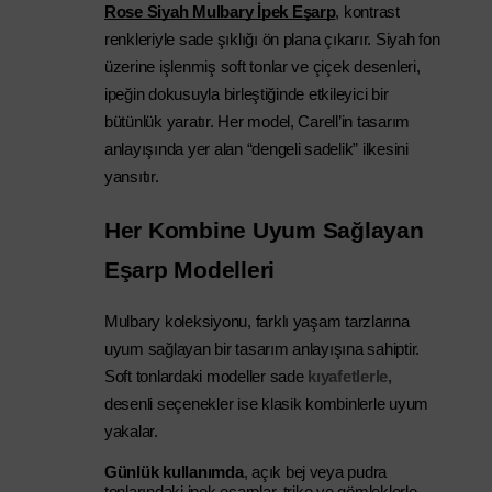
Rose Siyah Mulbary İpek Eşarp
, kontrast 
renkleriyle sade şıklığı ön plana çıkarır. Siyah fon 
üzerine işlenmiş soft tonlar ve çiçek desenleri, 
ipeğin dokusuyla birleştiğinde etkileyici bir 
bütünlük yaratır. Her model, Carell’in tasarım 
anlayışında yer alan “dengeli sadelik” ilkesini 
yansıtır.
Her Kombine Uyum Sağlayan 
Eşarp Modelleri
Mulbary koleksiyonu, farklı yaşam tarzlarına 
uyum sağlayan bir tasarım anlayışına sahiptir. 
Soft tonlardaki modeller sade 
kıyafetlerle
, 
desenli seçenekler ise klasik kombinlerle uyum 
yakalar.
Günlük kullanımda
, açık bej veya pudra 