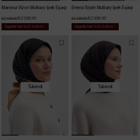
Manesa Vizon Mulbary İpek Eşarp
Emera Siyah Mulbary İpek Eşarp
₺2.999,90
₺2.999,90
₺3.499,90
₺3.499,90
Sepette Net %20 İndirim !
Sepette Net %20 İndirim !
Tükendi
Tükendi