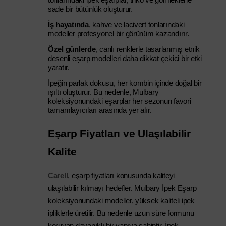
tonlarındaki ipek eşarplar, triko ve gömleklerle 
sade bir bütünlük oluşturur. 
İş hayatında
, kahve ve lacivert tonlarındaki
modeller profesyonel bir görünüm kazandırır.
Özel günlerde
, canlı renklerle tasarlanmış etnik
desenli eşarp modelleri daha dikkat çekici bir etki
yaratır.
İpeğin parlak dokusu, her kombin içinde doğal bir
ışıltı oluşturur. Bu nedenle, Mulbary
koleksiyonundaki eşarplar her sezonun favori
tamamlayıcıları arasında yer alır.
Eşarp Fiyatları ve Ulaşılabilir 
Kalite
Carell
, eşarp fiyatları konusunda kaliteyi 
ulaşılabilir kılmayı hedefler. Mulbary İpek Eşarp 
koleksiyonundaki modeller, yüksek kaliteli ipek 
ipliklerle üretilir. Bu nedenle uzun süre formunu 