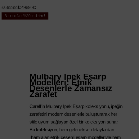
₺2.999,90
₺3.499,90
Sepette Net %20 İndirim !
Mulbary İpek Eşarp 
Modelleri: Etnik 
Desenlerle Zamansız 
Zarafet
Carell’in Mulbary İpek Eşarp koleksiyonu, ipeğin 
zarafetini modern desenlerle buluşturarak her 
stile uyum sağlayan özel bir koleksiyon sunar. 
Bu koleksiyon, hem geleneksel detaylardan 
ilham alan etnik desenli eşarp modelleriyle hem 