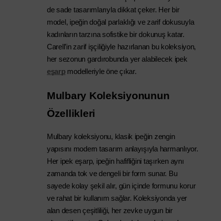
de sade tasarımlarıyla dikkat çeker. Her bir 
model, ipeğin doğal parlaklığı ve zarif dokusuyla 
kadınların tarzına sofistike bir dokunuş katar. 
Carell’in zarif işçiliğiyle hazırlanan bu koleksiyon, 
her sezonun gardırobunda yer alabilecek ipek
eşarp
 modelleriyle
 öne çıkar.
Mulbary Koleksiyonunun 
Özellikleri
Mulbary koleksiyonu, klasik ipeğin
 zengin 
yapısını modern tasarım anlayışıyla harmanlıyor. 
Her ipek eşarp, ipeğin hafifliğini taşırken aynı 
zamanda tok ve dengeli bir form sunar. Bu 
sayede kolay şekil alır, gün içinde formunu korur 
ve rahat bir kullanım sağlar. Koleksiyonda yer 
alan desen çeşitliliği, her zevke uygun bir 