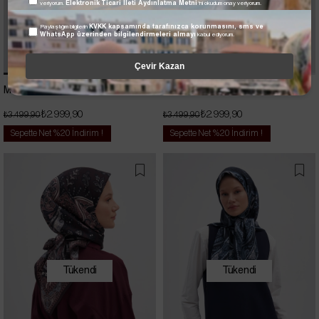
veriyorum.
Elektronik Ticari İleti Aydınlatma Metni
'ni okudum onay veriyorum.
Paylaştığım bilgilerin
KVKK kapsamında tarafınızca korunmasını, sms ve
WhatsApp üzerinden bilgilendirmeleri almayı
kabul ediyorum.
Çevir Kazan
Manesa Siyah Mulbary İpek Eşarp
Rose Siyah Mulbary İpek Eşarp
₺2.999,90
₺2.999,90
₺3.499,90
₺3.499,90
Sepette Net %20 İndirim !
Sepette Net %20 İndirim !
Tükendi
Tükendi