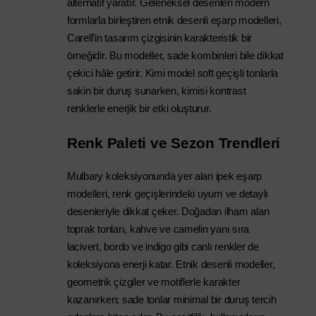
alternatif yaratır. 
Geleneksel desenleri modern 
formlarla birleştiren etnik desenli eşarp modelleri, 
Carell’in tasarım çizgisinin karakteristik bir 
örneğidir. Bu modeller, sade kombinleri bile dikkat 
çekici hâle getirir. Kimi model soft geçişli tonlarla 
sakin bir duruş sunarken, kimisi kontrast 
renklerle enerjik bir etki oluşturur.
Renk Paleti ve Sezon Trendleri
Mulbary koleksiyonunda yer alan ipek eşarp 
modelleri, renk geçişlerindeki uyum ve detaylı 
desenleriyle dikkat çeker. Doğadan ilham alan 
toprak tonları, kahve ve camelin yanı sıra 
lacivert, bordo ve indigo gibi canlı renkler de 
koleksiyona enerji katar. 
Etnik desenli modeller, 
geometrik çizgiler ve motiflerle karakter 
kazanırken; sade tonlar minimal bir duruş tercih 