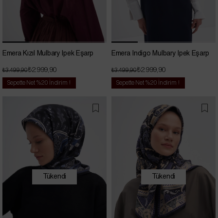
Emera Kızıl Mulbary İpek Eşarp
Emera İndigo Mulbary İpek Eşarp
₺2.999,90
₺2.999,90
₺3.499,90
₺3.499,90
Sepette Net %20 İndirim !
Sepette Net %20 İndirim !
Tükendi
Tükendi