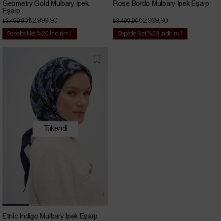
Geometry Gold Mulbary İpek
Rose Bordo Mulbary İpek Eşarp
Eşarp
₺2.999,90
₺2.999,90
₺3.499,90
₺3.499,90
Sepette Net %20 İndirim !
Sepette Net %20 İndirim !
Tükendi
Etnic İndigo Mulbary İpek Eşarp