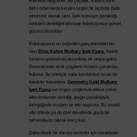
edenlere hitap eder. Bu çeşitlilik, kullanıcıların 
farklı ortamlarda kendini özgün bir biçimde ifade 
etmesine olanak tanır. İpek kumaşın parlaklığı, 
renklerin derinliğini artırarak koleksiyonun görsel 
gücünü destekler.
Koleksiyonun en beğenilen parçalarından biri 
olan
Etnic Kahve Mulbary İpek Eşarp
, toprak 
tonlarını geleneksel desenlerle bir araya getirir. 
Desenlerinde etnik çizgilerin modern yorumları 
bulunur. Bu yönüyle sade kombinlere sıcak bir 
karakter kazandırır.
Geometry Gold Mulbary 
İpek Eşarp
 ise özgün çizgileriyle dikkat çeker. 
Altın tonlarının derinliği, ipeğin parlaklığıyla 
birleştiğinde modern bir etki oluşturur. Bu model, 
ofis stilinde ya da özel davetlerde güçlü bir 
tamamlayıcı olarak öne çıkar.
Daha klasik bir duruşu sevenler için tasarlanan