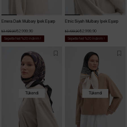
Emera Dark Mulbary İpek Eşarp
Etnic Siyah Mulbary İpek Eşarp
₺2.999,90
₺2.999,90
₺3.499,90
₺3.499,90
Sepette Net %20 İndirim !
Sepette Net %20 İndirim !
Tükendi
Tükendi