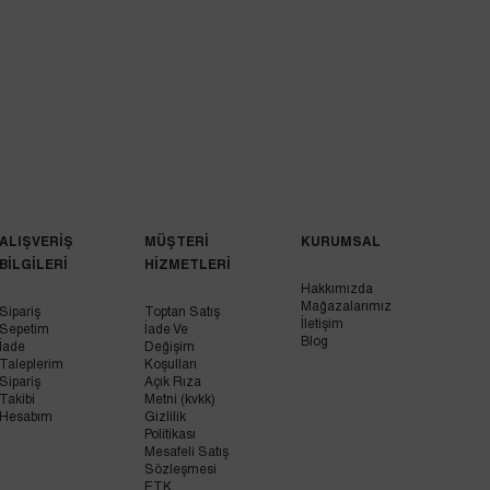
ALIŞVERİŞ
MÜŞTERİ
KURUMSAL
BİLGİLERİ
HİZMETLERİ
Hakkımızda
Mağazalarımız
Sipariş
Toptan Satış
İletişim
Sepetim
İade Ve
Blog
İade
Değişim
Taleplerim
Koşulları
Sipariş
Açık Rıza
Takibi
Metni (kvkk)
Hesabım
Gizlilik
Politikası
Mesafeli Satış
Sözleşmesi
ETK