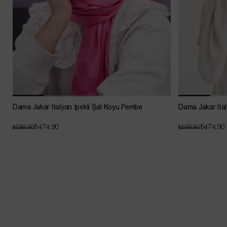
Dama Jakar İtalyan İpekli Şal Koyu Pembe
Dama Jakar İtal
₺474,90
₺474,90
₺599,90
₺599,90
Sepette Net %20 İndirim !