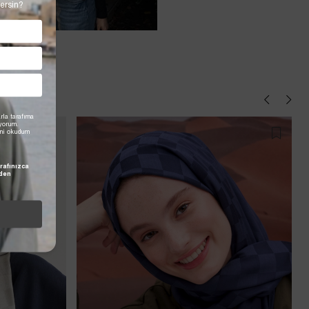
ersin?
rla tarafıma
iyorum.
'ni okudum
rafınızca
den