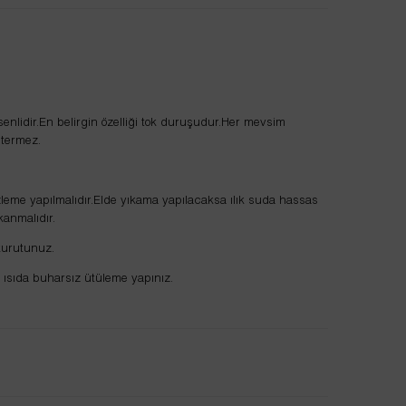
enlidir.En belirgin özelliği tok duruşudur.Her mevsim
stermez.
leme yapılmalıdır.Elde yıkama yapılacaksa ılık suda hassas
kanmalıdır.
kurutunuz.
 ısıda buharsız ütüleme yapınız.