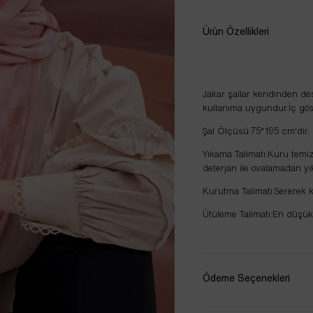
Ürün Özellikleri
Jakar şallar kendinden des
kullanıma uygundur.İç gö
Şal Ölçüsü:75*195 cm'dir.
Yıkama Talimatı:Kuru temiz
deterjan ile ovalamadan yı
Kurutma Talimatı:Sererek 
Ütüleme Talimatı:En düşük
Ödeme Seçenekleri