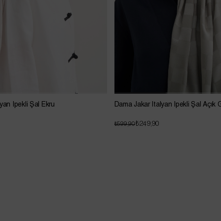
yan İpekli Şal Ekru
Dama Jakar İtalyan İpekli Şal Açık G
₺249,90
₺599,90
Sepette Net %20 İndirim !