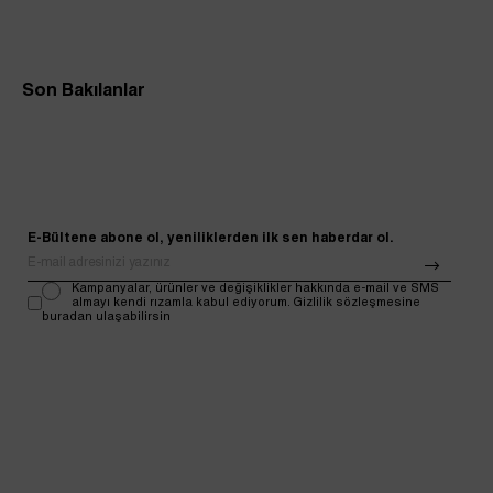
Son Bakılanlar
E-Bültene abone ol, yeniliklerden ilk sen haberdar ol.
Kampanyalar, ürünler ve değişiklikler hakkında e-mail ve SMS
almayı kendi rızamla kabul ediyorum. Gizlilik sözleşmesine
buradan ulaşabilirsin