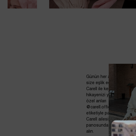
Günün her anında
size eşlik eden
Carell ile kendi stil
hikayenizi yazın. Bu
özel anları
@carell.official
etiketiyle paylaşarak
Carell ailesinin selfie
panosunda yerinizi
alın.