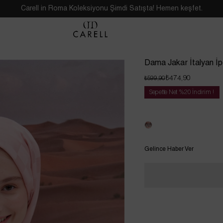
Carell in Roma Koleksiyonu Şimdi Satışta! Hemen keşfet.
Dama Jakar İtalyan İp
₺474,90
₺599,90
Sepette Net %20 İndirim !
Tükendi
Gelince Haber Ver