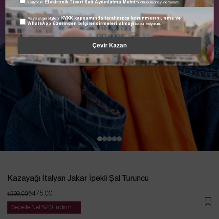
veriyorum.
Elektronik Ticari İleti Aydınlatma Metni
'ni okudum onay veriyorum.
Paylaştığım bilgilerin
KVKK kapsamında tarafınızca korunmasını, sms ve
WhatsApp üzerinden bilgilendirmeleri almayı
kabul ediyorum.
Çevir Kazan
Kazayağı İtalyan Jakar İpekli Şal Turuncu
₺475,00
₺599,00
Sepette Net %20 İndirim !