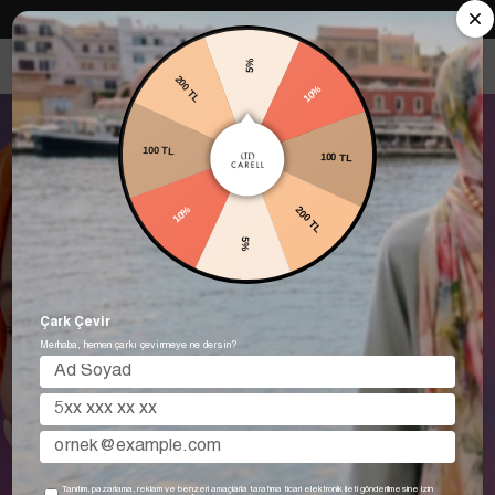
Carell in Roma Koleksiyonu Şimdi Satışta! Hemen keşfet.
5%
10%
200 TL
100 TL
100 TL
200 TL
10%
5%
Çark Çevir
Merhaba, hemen çarkı çevirmeye ne dersin?
Tanıtım, pazarlama, reklam ve benzeri amaçlarla tarafıma ticari elektronik ileti gönderilmesine izin