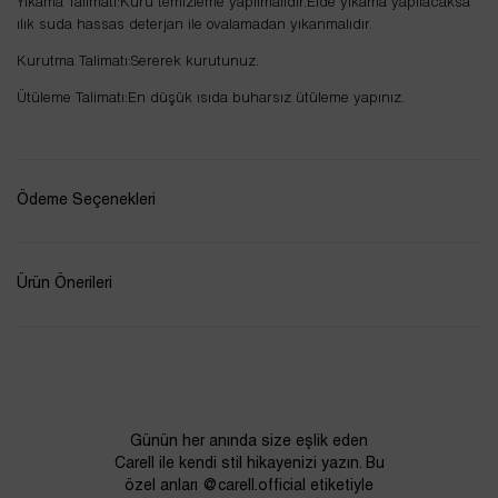
Yıkama Talimatı:Kuru temizleme yapılmalıdır.Elde yıkama yapılacaksa
ılık suda hassas deterjan ile ovalamadan yıkanmalıdır.
Kurutma Talimatı:Sererek kurutunuz.
Ütüleme Talimatı:En düşük ısıda buharsız ütüleme yapınız.
Ödeme Seçenekleri
Ürün Önerileri
Günün her anında size eşlik eden
Carell ile kendi stil hikayenizi yazın. Bu
özel anları @carell.official etiketiyle