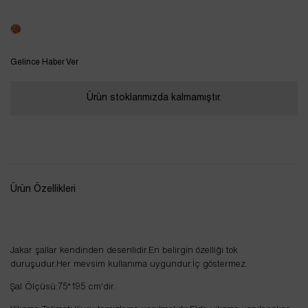
Tükendi
Gelince Haber Ver
Ürün stoklarımızda kalmamıştır.
Ürün Özellikleri
Jakar şallar kendinden desenlidir.En belirgin özelliği tok
duruşudur.Her mevsim kullanıma uygundur.İç göstermez.
Şal Ölçüsü:75*195 cm'dir.