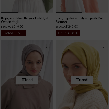
Küpçizgi Jakar İtalyan İpekli Şal
Küpçizgi Jakar İtalyan İpekli Şal
Orman Yeşili
Somon
₺249,90
₺249,90
₺599,90
₺599,90
GARAGE SALE
GARAGE SALE
Tükendi
Tükendi