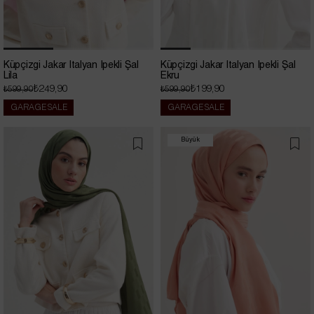
Küpçizgi Jakar İtalyan İpekli Şal
Küpçizgi Jakar İtalyan İpekli Şal
Lila
Ekru
₺249,90
₺199,90
₺599,90
₺599,90
GARAGE SALE
GARAGE SALE
Büyük
İndirim