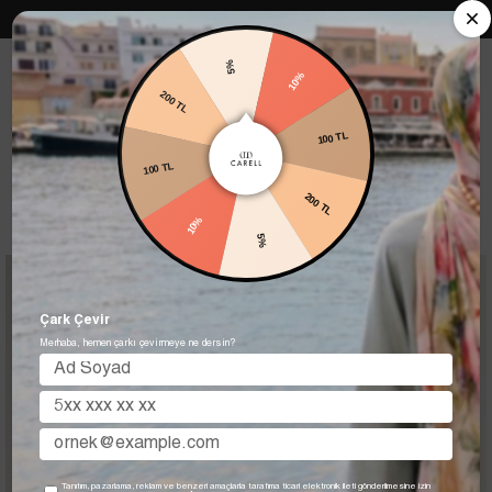
Carell in Roma Koleksiyonu Şimdi Satışta! Hemen keşfet.
5%
200 TL
10%
Anasayfa
ŞALLAR
YENİ İTALYAN İPEKLİ JAKAR
Küp Çizgi Desen
100 TL
100 TL
Küp Çizgi Desen
200 TL
10%
Filtreleme
Sıralama
5%
Büyük
Büyük
İndirim
İndirim
Çark Çevir
Merhaba, hemen çarkı çevirmeye ne dersin?
Tanıtım, pazarlama, reklam ve benzeri amaçlarla tarafıma ticari elektronik ileti gönderilmesine izin