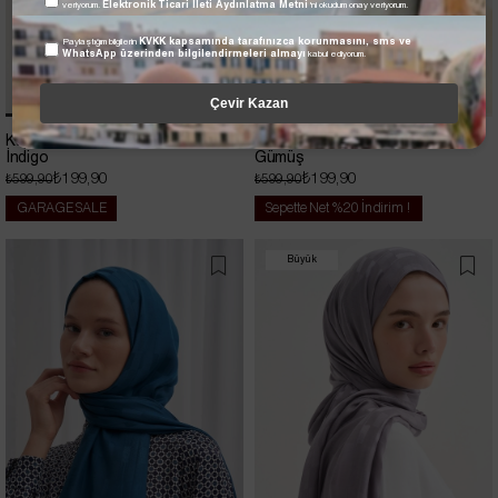
veriyorum.
Elektronik Ticari İleti Aydınlatma Metni
'ni okudum onay veriyorum.
Paylaştığım bilgilerin
KVKK kapsamında tarafınızca korunmasını, sms ve
WhatsApp üzerinden bilgilendirmeleri almayı
kabul ediyorum.
Çevir Kazan
Küpçizgi Jakar İtalyan İpekli Şal
Küpçizgi Jakar İtalyan İpekli Şal
İndigo
Gümüş
₺199,90
₺199,90
₺599,90
₺599,90
GARAGE SALE
Sepette Net %20 İndirim !
Büyük
İndirim