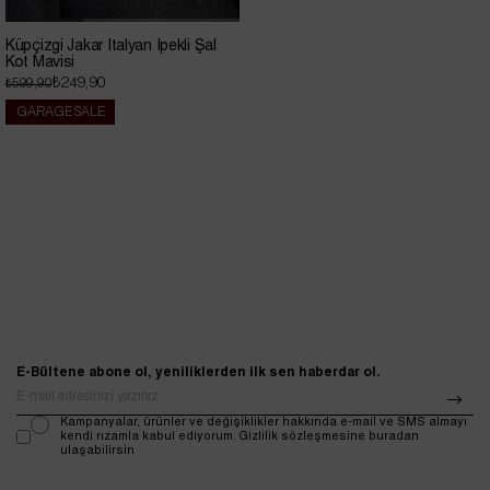
Küpçizgi Jakar İtalyan İpekli Şal
Kot Mavisi
₺249,90
₺599,90
GARAGE SALE
E-Bültene abone ol, yeniliklerden ilk sen haberdar ol.
Kampanyalar, ürünler ve değişiklikler hakkında e-mail ve SMS almayı
kendi rızamla kabul ediyorum. Gizlilik sözleşmesine buradan
ulaşabilirsin