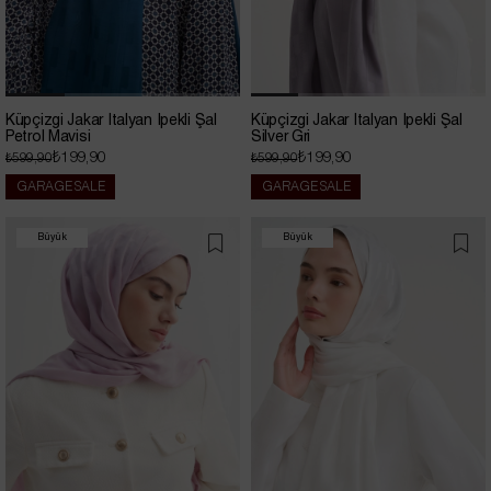
Küpçizgi Jakar İtalyan İpekli Şal
Küpçizgi Jakar İtalyan İpekli Şal
Petrol Mavisi
Silver Gri
₺199,90
₺199,90
₺599,90
₺599,90
GARAGE SALE
GARAGE SALE
Büyük
Büyük
İndirim
İndirim