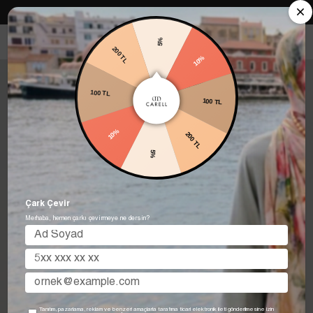
Carell in Roma Koleksiyonu Şimdi Satışta! Hemen keşfet.
5%
200 TL
10%
100 TL
100 TL
10%
200 TL
5%
Çark Çevir
Merhaba, hemen çarkı çevirmeye ne dersin?
Tanıtım, pazarlama, reklam ve benzeri amaçlarla tarafıma ticari elektronik ileti gönderilmesine izin