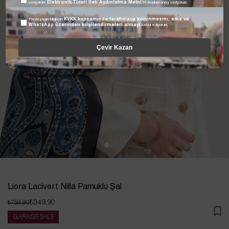
veriyorum.
Elektronik Ticari İleti Aydınlatma Metni
'ni okudum onay veriyorum.
Paylaştığım bilgilerin
KVKK kapsamında tarafınızca korunmasını, sms ve
WhatsApp üzerinden bilgilendirmeleri almayı
kabul ediyorum.
Çevir Kazan
Liora Lacivert Nilla Pamuklu Şal
₺349,90
₺759,90
GARAGE SALE