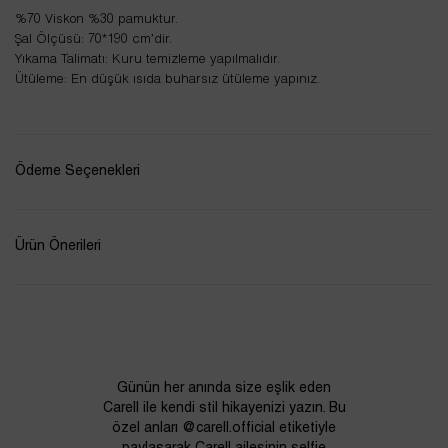
%70 Viskon %30 pamuktur.
Şal Ölçüsü: 70*190 cm’dir.
Yıkama Talimatı: Kuru temizleme yapılmalıdır.
Ütüleme: En düşük ısıda buharsız ütüleme yapınız.
Ödeme Seçenekleri
Ürün Önerileri
Günün her anında size eşlik eden
Carell ile kendi stil hikayenizi yazın. Bu
özel anları @carell.official etiketiyle