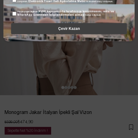
veriyorum.
Elektronik Ticari İleti Aydınlatma Metni
'ni okudum onay veriyorum.
Paylaştığım bilgilerin
KVKK kapsamında tarafınızca korunmasını, sms ve
WhatsApp üzerinden bilgilendirmeleri almayı
kabul ediyorum.
Çevir Kazan
Monogram Jakar İtalyan İpekli Şal Vizon
₺474,90
₺599,00
Sepette Net %20 İndirim !