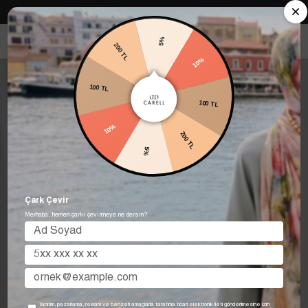
Carell in Roma Koleksiyonu Şimdi Satışta! Hemen keşfet.
5%
200 TL
10%
100 TL
100 TL
10%
200 TL
5%
Çark Çevir
Merhaba, hemen çarkı çevirmeye ne dersin?
Tanıtım, pazarlama, reklam ve benzeri amaçlarla tarafıma ticari elektronik ileti gönderilmesine izin