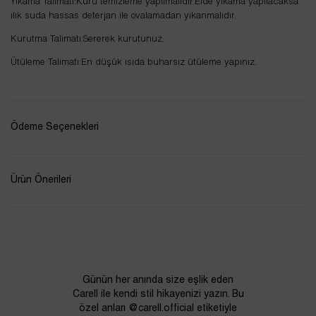
Yıkama Talimatı:Kuru temizleme yapılmalıdır.Elde yıkama yapılacaksa
ılık suda hassas deterjan ile ovalamadan yıkanmalıdır.
Kurutma Talimatı:Sererek kurutunuz.
Ütüleme Talimatı:En düşük ısıda buharsız ütüleme yapınız.
Ödeme Seçenekleri
Ürün Önerileri
Günün her anında size eşlik eden
Carell ile kendi stil hikayenizi yazın. Bu
özel anları @carell.official etiketiyle