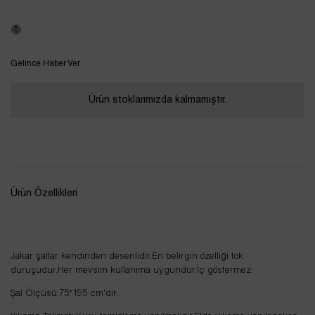
Tükendi
Gelince Haber Ver
Ürün stoklarımızda kalmamıştır.
Ürün Özellikleri
Jakar şallar kendinden desenlidir.En belirgin özelliği tok
duruşudur.Her mevsim kullanıma uygundur.İç göstermez.
Şal Ölçüsü:75*195 cm'dir.