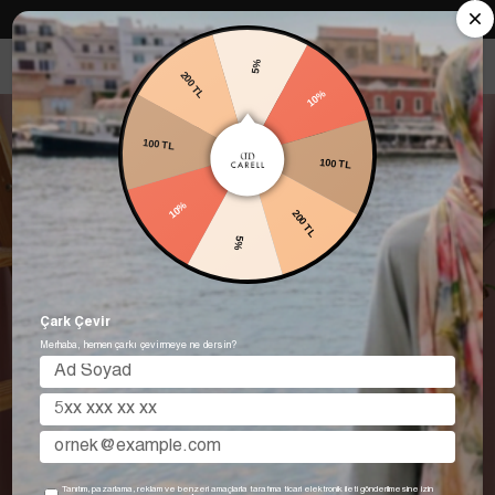
Carell in Roma Koleksiyonu Şimdi Satışta! Hemen keşfet.
5%
200 TL
10%
100 TL
100 TL
10%
200 TL
5%
Çark Çevir
Merhaba, hemen çarkı çevirmeye ne dersin?
Tanıtım, pazarlama, reklam ve benzeri amaçlarla tarafıma ticari elektronik ileti gönderilmesine izin