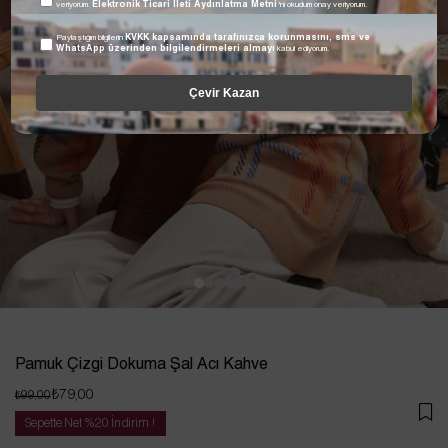
veriyorum.
Elektronik Ticari İleti Aydınlatma Metni
'ni okudum onay veriyorum.
Paylaştığım bilgilerin
KVKK kapsamında tarafınızca korunmasını, sms ve
WhatsApp üzerinden bilgilendirmeleri almayı
kabul ediyorum.
Çevir Kazan
Pamuk Çizgi Dokuma Şal Acı Kahve
₺79,00
₺99,00
Sepette Net %20 İndirim !