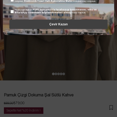
veriyorum.
Elektronik Ticari İleti Aydınlatma Metni
'ni okudum onay veriyorum.
Paylaştığım bilgilerin
KVKK kapsamında tarafınızca korunmasını, sms ve
WhatsApp üzerinden bilgilendirmeleri almayı
kabul ediyorum.
Çevir Kazan
Pamuk Çizgi Dokuma Şal Sütlü Kahve
₺79,00
₺99,00
Sepette Net %20 İndirim !