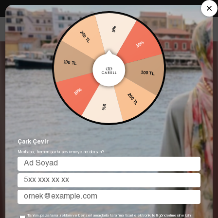
Carell in Roma Koleksiyonu Şimdi Satışta! Hemen keşfet.
5%
200 TL
10%
100 TL
100 TL
10%
200 TL
5%
Çark Çevir
Merhaba, hemen çarkı çevirmeye ne dersin?
Tanıtım, pazarlama, reklam ve benzeri amaçlarla tarafıma ticari elektronik ileti gönderilmesine izin