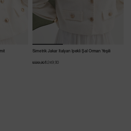
remit
Simetrik Jakar İtalyan İpekli Şal Orman Yeşili
S
₺249,90
₺599,90
₺
Net %20 İndirim !
GARAGE SALE