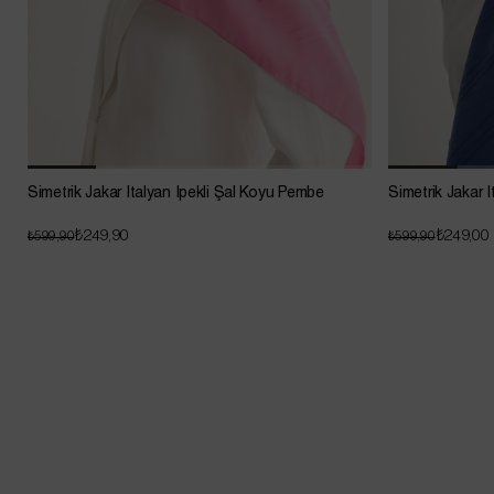
Simetrik Jakar İtalyan İpekli Şal Koyu Pembe
Simetrik Jakar İ
₺249,90
₺249,00
₺599,90
₺599,90
GARAGE SALE