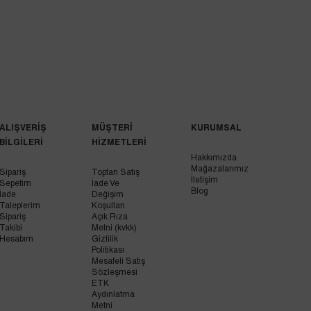
ALIŞVERİŞ
MÜŞTERİ
KURUMSAL
BİLGİLERİ
HİZMETLERİ
Hakkımızda
Mağazalarımız
Sipariş
Toptan Satış
İletişim
Sepetim
İade Ve
Blog
İade
Değişim
Taleplerim
Koşulları
Sipariş
Açık Rıza
Takibi
Metni (kvkk)
Hesabım
Gizlilik
Politikası
Mesafeli Satış
Sözleşmesi
ETK
Aydınlatma
Metni