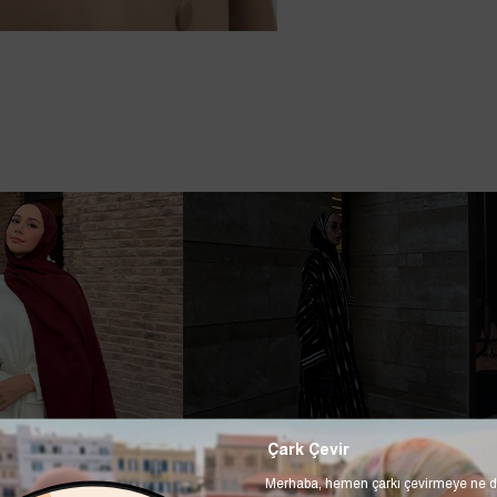
Çark Çevir
Merhaba, hemen çarkı çevirmeye ne d