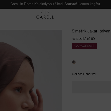
Carell in Roma Koleksiyonu Şimdi Satışta! Hemen keşfet.
Simetrik Jakar İtalyan
₺249,90
₺599,90
GARAGE SALE
Tükendi
Gelince Haber Ver