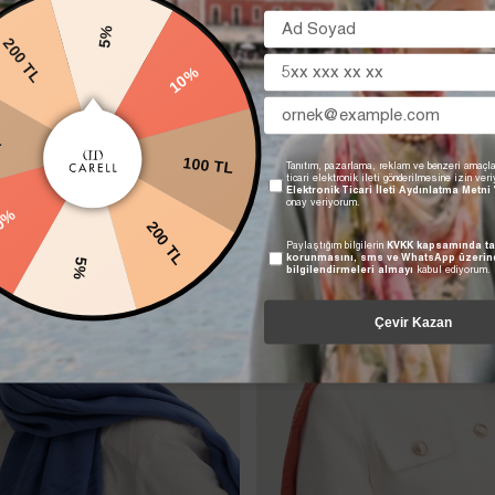
5%
10%
 TL
100 TL
L
Tanıtım, pazarlama, reklam ve benzeri amaçla
ticari elektronik ileti gönderilmesine izin ver
Elektronik Ticari İleti Aydınlatma Metni
200 TL
onay veriyorum.
10%
Paylaştığım bilgilerin
KVKK kapsamında ta
korunmasını, sms ve WhatsApp üzerin
5%
bilgilendirmeleri almayı
kabul ediyorum.
Çevir Kazan