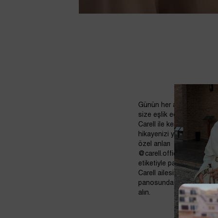
Günün her anında
size eşlik eden
Carell ile kendi stil
hikayenizi yazın. Bu
özel anları
@carell.official
etiketiyle paylaşarak
Carell ailesinin selfie
panosunda yerinizi
alın.