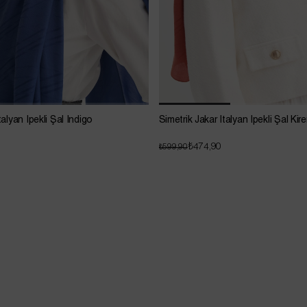
talyan İpekli Şal İndigo
Simetrik Jakar İtalyan İpekli Şal Ki
₺474,90
₺599,90
GARAGE SALE
Sepette 