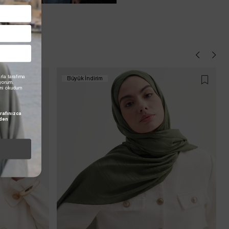
rla tarafıma
Büyük İndirim
iyorum.
'ni okudum
rafınızca
den