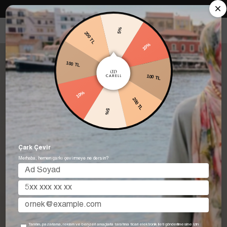
Carell in Roma Koleksiyonu Şimdi Satışta! Hemen keşfet.
5%
200 TL
10%
100 TL
100 TL
10%
200 TL
5%
Çark Çevir
Merhaba, hemen çarkı çevirmeye ne dersin?
Tanıtım, pazarlama, reklam ve benzeri amaçlarla tarafıma ticari elektronik ileti gönderilmesine izin