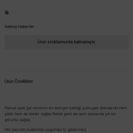
Tükendi
Gelince Haber Ver
Ürün stoklarımızda kalmamıştır.
Ürün Özellikleri
Pamuk İpek Şal serisinin en belirgin özelliği yumuşak dokularıdır.Hem
şıklık hem de konfor sağlar.Rahat şekil alır,aynı zamanda şık bir
görüntü sağlar.
Her mevsim kullanıma uygundur.İç göstermez.