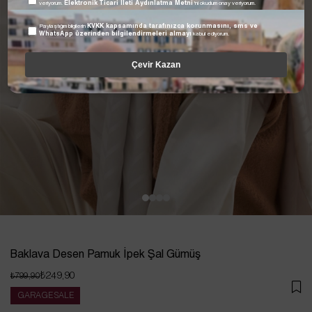
veriyorum.
Elektronik Ticari İleti Aydınlatma Metni
'ni okudum onay veriyorum.
Paylaştığım bilgilerin
KVKK kapsamında tarafınızca korunmasını, sms ve
WhatsApp üzerinden bilgilendirmeleri almayı
kabul ediyorum.
Çevir Kazan
Baklava Desen Pamuk İpek Şal Gümüş
₺249,90
₺799,90
GARAGE SALE