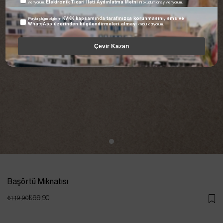
veriyorum.
Elektronik Ticari İleti Aydınlatma Metni
'ni okudum onay veriyorum.
Paylaştığım bilgilerin
KVKK kapsamında tarafınızca korunmasını, sms ve
WhatsApp üzerinden bilgilendirmeleri almayı
kabul ediyorum.
Çevir Kazan
Başörtü Mıknatısı
₺99,90
₺119,90