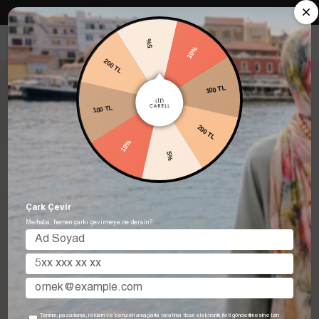
Carell in Roma Koleksiyonu Şimdi Satışta! Hemen keşfet.
5%
10%
200 TL
100 TL
100 TL
200 TL
10%
5%
Çark Çevir
Merhaba, hemen çarkı çevirmeye ne dersin?
Tanıtım, pazarlama, reklam ve benzeri amaçlarla tarafıma ticari elektronik ileti gönderilmesine izin