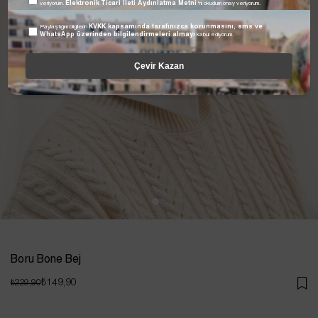
veriyorum.
Elektronik Ticari İleti Aydınlatma Metni
'ni okudum onay veriyorum.
Paylaştığım bilgilerin
KVKK kapsamında tarafınızca korunmasını, sms ve
WhatsApp üzerinden bilgilendirmeleri almayı
kabul ediyorum.
Çevir Kazan
Boru Bone Bej
₺149,90
₺229,90