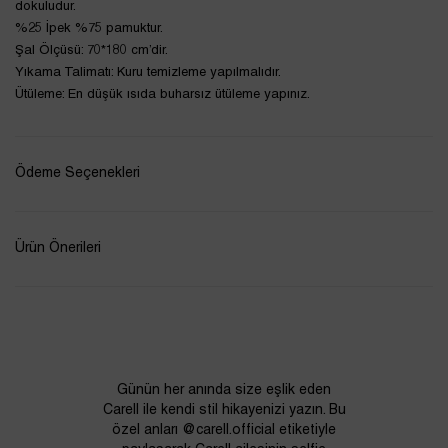
dokuludur.
%25 İpek %75 pamuktur.
Şal Ölçüsü: 70*180 cm’dir.
Yıkama Talimatı: Kuru temizleme yapılmalıdır.
Ütüleme: En düşük ısıda buharsız ütüleme yapınız.
Ödeme Seçenekleri
Ürün Önerileri
Günün her anında size eşlik eden
Carell ile kendi stil hikayenizi yazın. Bu
özel anları @carell.official etiketiyle