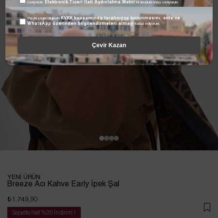
veriyorum.
Elektronik Ticari İleti Aydınlatma Metni
'ni okudum onay veriyorum.
Paylaştığım bilgilerin
KVKK kapsamında tarafınızca korunmasını, sms ve
WhatsApp üzerinden bilgilendirmeleri almayı
kabul ediyorum.
Çevir Kazan
YENİ ÜRÜN
Breeze Acı Kahve Early İpek Şal
₺1.749,90
Sepette Net %20 İndirim !