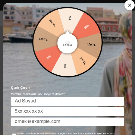
Carell in Roma Koleksiyonu Şimdi Satışta! Hemen keşfet.
5%
200 TL
10%
100 TL
100 TL
10%
200 TL
5%
Çark Çevir
Merhaba, hemen çarkı çevirmeye ne dersin?
Tanıtım, pazarlama, reklam ve benzeri amaçlarla tarafıma ticari elektronik ileti gönderilmesine izin