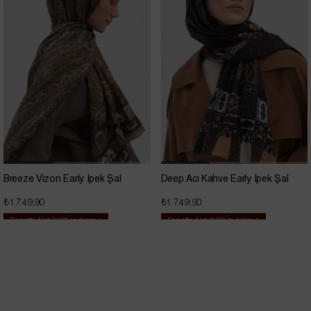
YENİ ÜRÜN
Breeze Vizon Early İpek Şal
Deep Acı Kahve Early İpek Şal
₺1.749,90
₺1.749,90
Sepette Net %20 İndirim !
Sepette Net %20 İndirim !