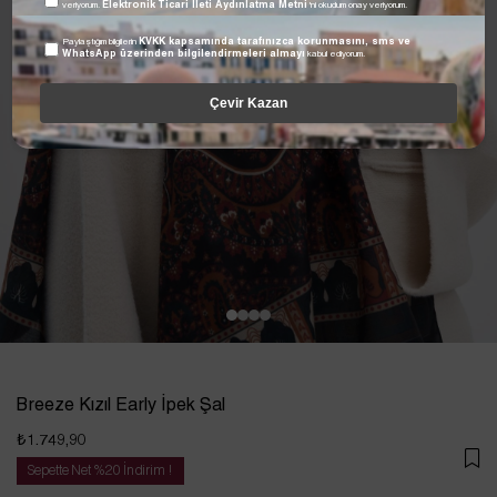
veriyorum.
Elektronik Ticari İleti Aydınlatma Metni
'ni okudum onay veriyorum.
Paylaştığım bilgilerin
KVKK kapsamında tarafınızca korunmasını, sms ve
WhatsApp üzerinden bilgilendirmeleri almayı
kabul ediyorum.
Çevir Kazan
Breeze Kızıl Early İpek Şal
₺1.749,90
Sepette Net %20 İndirim !