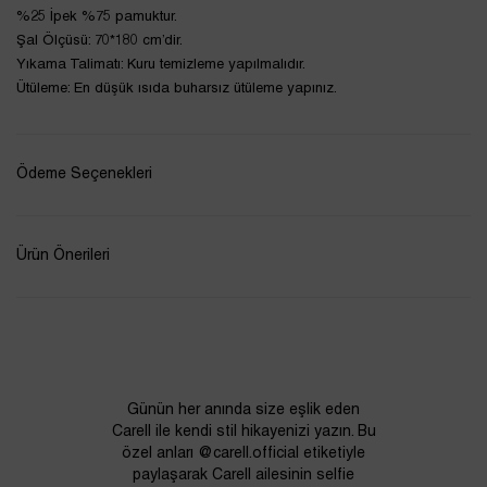
%25 İpek %75 pamuktur.
Şal Ölçüsü: 70*180 cm’dir.
Yıkama Talimatı: Kuru temizleme yapılmalıdır.
Ütüleme: En düşük ısıda buharsız ütüleme yapınız.
Ödeme Seçenekleri
Ürün Önerileri
Günün her anında size eşlik eden
Carell ile kendi stil hikayenizi yazın. Bu
özel anları @carell.official etiketiyle
paylaşarak Carell ailesinin selfie