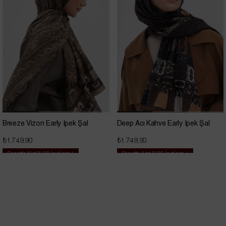
YENİ ÜRÜN
Breeze Vizon Early İpek Şal
Deep Acı Kahve Early İpek Şal
₺1.749,90
₺1.749,90
Sepette Net %20 İndirim !
Sepette Net %20 İndirim !