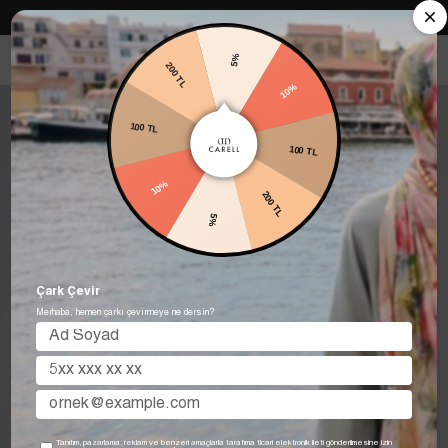
Carell in Roma Koleksiyonu Şimdi Satışta! Hemen keşfet.
5%
200 TL
10%
100 TL
100 TL
10%
200 TL
5%
Çark Çevir
Merhaba, hemen çarkı çevirmeye ne dersin?
Tanıtım, pazarlama, reklam ve benzeri amaçlarla tarafıma ticari elektronik ileti gönderilmesine izin