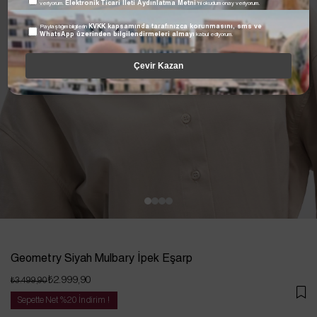
veriyorum.
Elektronik Ticari İleti Aydınlatma Metni
'ni okudum onay veriyorum.
Paylaştığım bilgilerin
KVKK kapsamında tarafınızca korunmasını, sms ve
WhatsApp üzerinden bilgilendirmeleri almayı
kabul ediyorum.
Çevir Kazan
Geometry Siyah Mulbary İpek Eşarp
₺2.999,90
₺3.499,90
Sepette Net %20 İndirim !