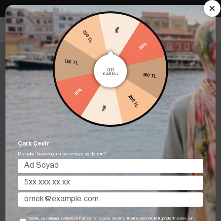
Carell in Roma Koleksiyonu Şimdi Satışta! Hemen keşfet.
5%
200 TL
10%
100 TL
100 TL
10%
200 TL
5%
Çark Çevir
Merhaba, hemen çarkı çevirmeye ne dersin?
Tanıtım, pazarlama, reklam ve benzeri amaçlarla tarafıma ticari elektronik ileti gönderilmesine izin