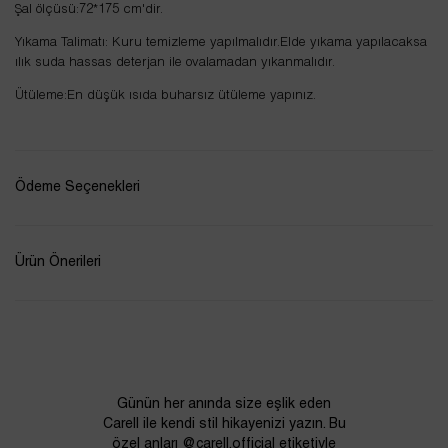
Şal ölçüsü:72*175 cm'dir.
Yıkama Talimatı: Kuru temizleme yapılmalıdır.Elde yıkama yapılacaksa
ılık suda hassas deterjan ile ovalamadan yıkanmalıdır.
Ütüleme:En düşük ısıda buharsız ütüleme yapınız.
Ödeme Seçenekleri
Ürün Önerileri
Günün her anında size eşlik eden
Carell ile kendi stil hikayenizi yazın. Bu
özel anları @carell.official etiketiyle