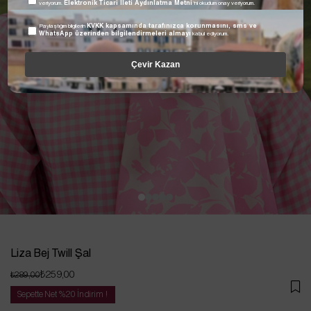
veriyorum.
Elektronik Ticari İleti Aydınlatma Metni
'ni okudum onay veriyorum.
Paylaştığım bilgilerin
KVKK kapsamında tarafınızca korunmasını, sms ve
WhatsApp üzerinden bilgilendirmeleri almayı
kabul ediyorum.
Çevir Kazan
Liza Bej Twill Şal
₺259,00
₺289,00
Sepette Net %20 İndirim !