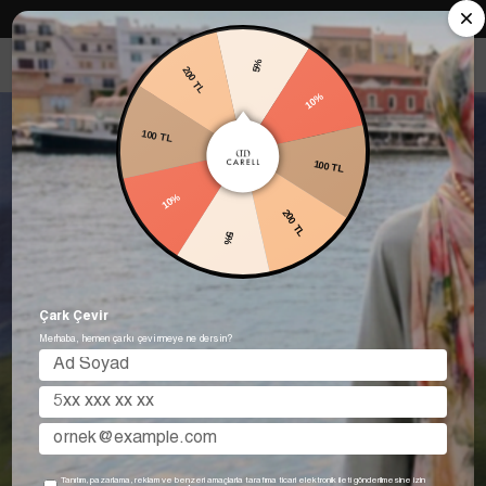
Carell in Roma Koleksiyonu Şimdi Satışta! Hemen keşfet.
5%
200 TL
10%
100 TL
100 TL
10%
200 TL
5%
Çark Çevir
Merhaba, hemen çarkı çevirmeye ne dersin?
Tanıtım, pazarlama, reklam ve benzeri amaçlarla tarafıma ticari elektronik ileti gönderilmesine izin