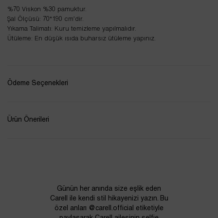
%70 Viskon %30 pamuktur.
Şal Ölçüsü: 70*190 cm’dir.
Yıkama Talimatı: Kuru temizleme yapılmalıdır.
Ütüleme: En düşük ısıda buharsız ütüleme yapınız.
Ödeme Seçenekleri
Ürün Önerileri
Günün her anında size eşlik eden
Carell ile kendi stil hikayenizi yazın. Bu
özel anları @carell.official etiketiyle