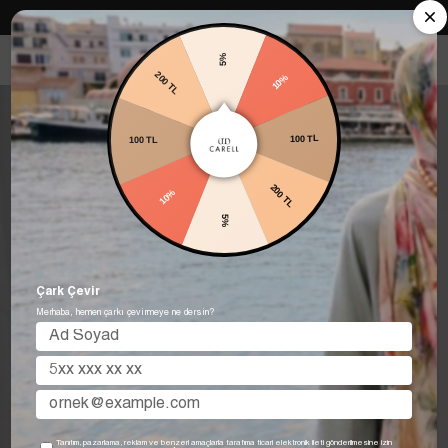
Carell in Roma Koleksiyonu Şimdi Satışta! Hemen keşfet.
5%
10%
200 TL
100 TL
100 TL
200 TL
10%
5%
Çark Çevir
Merhaba, hemen çarkı çevirmeye ne dersin?
Tanıtım, pazarlama, reklam ve benzeri amaçlarla tarafıma ticari elektronik ileti gönderilmesine izin