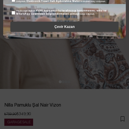
veriyorum.
Elektronik Ticari İleti Aydınlatma Metni
'ni okudum onay veriyorum.
Paylaştığım bilgilerin
KVKK kapsamında tarafınızca korunmasını, sms ve
WhatsApp üzerinden bilgilendirmeleri almayı
kabul ediyorum.
Çevir Kazan
Nilla Pamuklu Şal Nair Vizon
₺349,90
₺759,90
GARAGE SALE