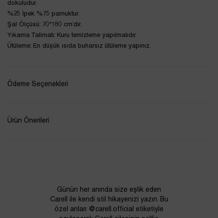
dokuludur.
%25 İpek %75 pamuktur.
Şal Ölçüsü: 70*180 cm’dir.
Yıkama Talimatı: Kuru temizleme yapılmalıdır.
Ütüleme: En düşük ısıda buharsız ütüleme yapınız.
Ödeme Seçenekleri
Ürün Önerileri
Günün her anında size eşlik eden
Carell ile kendi stil hikayenizi yazın. Bu
özel anları @carell.official etiketiyle