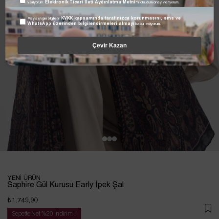
veriyorum.
Elektronik Ticari İleti Aydınlatma Metni
'ni okudum onay veriyorum.
Paylaştığım bilgilerin
KVKK kapsamında tarafınızca korunmasını, sms ve
WhatsApp üzerinden bilgilendirmeleri almayı
kabul ediyorum.
Çevir Kazan
YENİ ÜRÜN
Saphire Gül Kurusu Early İpek Şal
₺1.749,90
Sepette Net %20 İndirim !