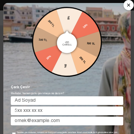
Carell in Roma Koleksiyonu Şimdi Satışta! Hemen keşfet.
5%
200 TL
10%
100 TL
100 TL
10%
200 TL
5%
Çark Çevir
Merhaba, hemen çarkı çevirmeye ne dersin?
Tanıtım, pazarlama, reklam ve benzeri amaçlarla tarafıma ticari elektronik ileti gönderilmesine izin