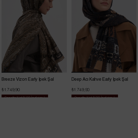
YENİ ÜRÜN
Breeze Vizon Early İpek Şal
Deep Acı Kahve Early İpek Şal
₺1.749,90
₺1.749,90
Sepette Net %20 İndirim !
Sepette Net %20 İndirim !