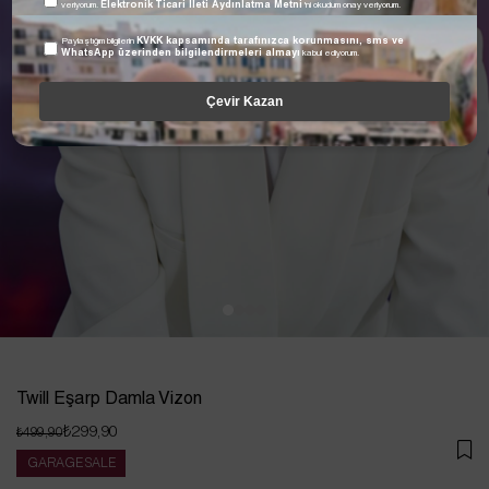
veriyorum.
Elektronik Ticari İleti Aydınlatma Metni
'ni okudum onay veriyorum.
Paylaştığım bilgilerin
KVKK kapsamında tarafınızca korunmasını, sms ve
WhatsApp üzerinden bilgilendirmeleri almayı
kabul ediyorum.
Çevir Kazan
Twill Eşarp Damla Vizon
₺299,90
₺499,90
GARAGE SALE