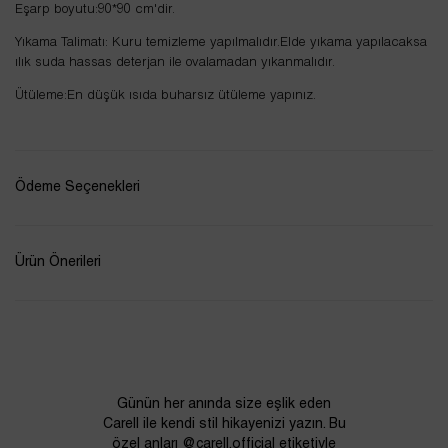
Eşarp boyutu:90*90 cm'dir.
Yıkama Talimatı: Kuru temizleme yapılmalıdır.Elde yıkama yapılacaksa
ılık suda hassas deterjan ile ovalamadan yıkanmalıdır.
Ütüleme:En düşük ısıda buharsız ütüleme yapınız.
Ödeme Seçenekleri
Ürün Önerileri
Günün her anında size eşlik eden
Carell ile kendi stil hikayenizi yazın. Bu
özel anları @carell.official etiketiyle