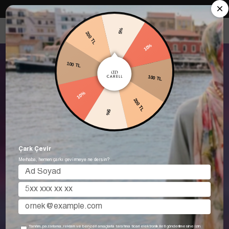
Carell in Roma Koleksiyonu Şimdi Satışta! Hemen keşfet.
5%
200 TL
10%
100 TL
100 TL
10%
200 TL
5%
Çark Çevir
Merhaba, hemen çarkı çevirmeye ne dersin?
Tanıtım, pazarlama, reklam ve benzeri amaçlarla tarafıma ticari elektronik ileti gönderilmesine izin