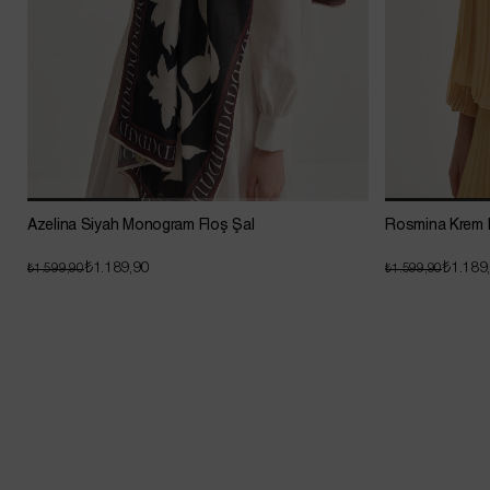
Azelina Siyah Monogram Floş Şal
Rosmina Krem 
₺1.189,90
₺1.189
₺1.599,90
₺1.599,90
Sepette Net %20 İndirim !