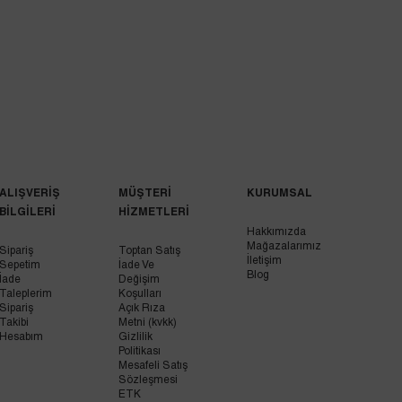
ALIŞVERİŞ
MÜŞTERİ
KURUMSAL
BİLGİLERİ
HİZMETLERİ
Hakkımızda
Mağazalarımız
Sipariş
Toptan Satış
İletişim
Sepetim
İade Ve
Blog
İade
Değişim
Taleplerim
Koşulları
Sipariş
Açık Rıza
Takibi
Metni (kvkk)
Hesabım
Gizlilik
Politikası
Mesafeli Satış
Sözleşmesi
ETK