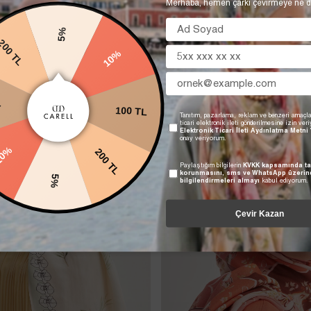
Merhaba, hemen çarkı çevirmeye ne d
5%
10%
0 TL
100 TL
L
Tanıtım, pazarlama, reklam ve benzeri amaçla
ticari elektronik ileti gönderilmesine izin ver
Elektronik Ticari İleti Aydınlatma Metni
onay veriyorum.
200 TL
10%
Paylaştığım bilgilerin
KVKK kapsamında ta
korunmasını, sms ve WhatsApp üzerin
5%
bilgilendirmeleri almayı
kabul ediyorum.
Çevir Kazan