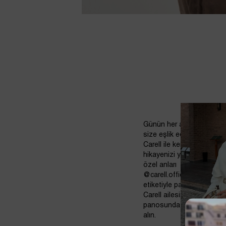
Günün her anında
size eşlik eden
Carell ile kendi stil
hikayenizi yazın. Bu
özel anları
@carell.official
etiketiyle paylaşarak
Carell ailesinin selfie
panosunda yerinizi
alın.