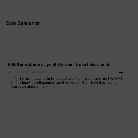
Son Bakılanlar
E-Bültene abone ol, yeniliklerden ilk sen haberdar ol.
Kampanyalar, ürünler ve değişiklikler hakkında e-mail ve SMS
almayı kendi rızamla kabul ediyorum. Gizlilik sözleşmesine
buradan ulaşabilirsin