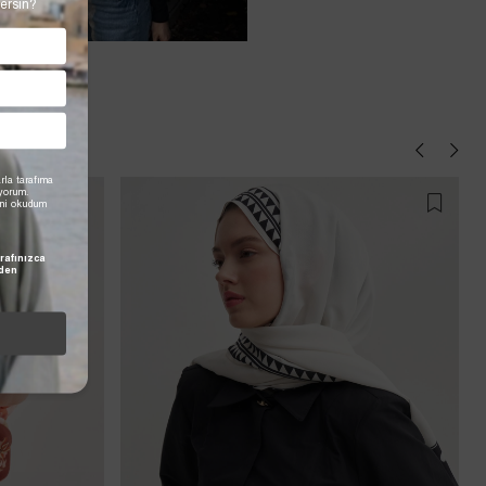
ersin?
rla tarafıma
iyorum.
'ni okudum
rafınızca
den