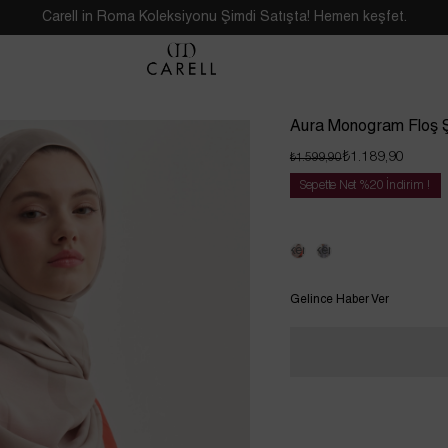
Carell in Roma Koleksiyonu Şimdi Satışta! Hemen keşfet.
Aura Monogram Floş Ş
₺1.189,90
₺1.599,90
Sepette Net %20 İndirim !
Tükendi
Tükendi
Gelince Haber Ver