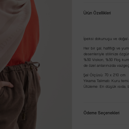
Ürün Özellikleri
İpeksi dokunuşu ve doğal 
Her bir şal, hafifliği ve y
desenleriyle stilinize özgü
%50 Viskon, %50 Floş kuma
de özel anlarınızda vazgeç
Şal Ölçüsü: 70 x 210 cm
Yıkama Talimatı: Kuru temiz
Ütüleme: En düşük ısıda, b
Ödeme Seçenekleri