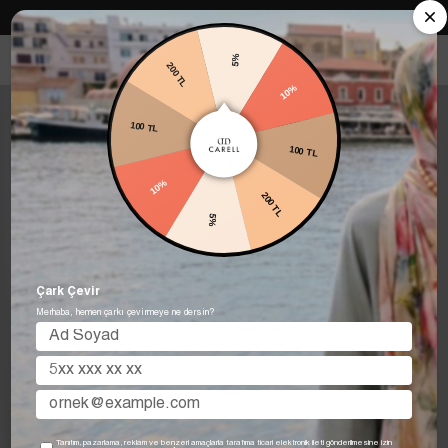
Carell in Roma Koleksiyonu Şimdi Satışta! Hemen keşfet.
5%
200 TL
10%
100 TL
100 TL
10%
200 TL
5%
Çark Çevir
Merhaba, hemen çarkı çevirmeye ne dersin?
Tanıtım, pazarlama, reklam ve benzeri amaçlarla tarafıma ticari elektronik ileti gönderilmesine izin