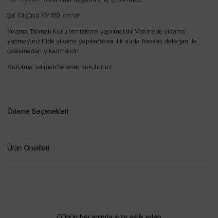
Her mevsim kullanıma uygundur.İç göstermez.
Şal Ölçüsü:75*180 cm'dir.
Yıkama Talimatı:Kuru temizleme yapılmalıdır.Makinede yıkama
yapmayınız.Elde yıkama yapılacaksa ılık suda hassas deterjan ile
ovalamadan yıkanmalıdır.
Kurutma Talimatı:Sererek kurutunuz.
Ödeme Seçenekleri
Ürün Önerileri
Günün her anında size eşlik eden