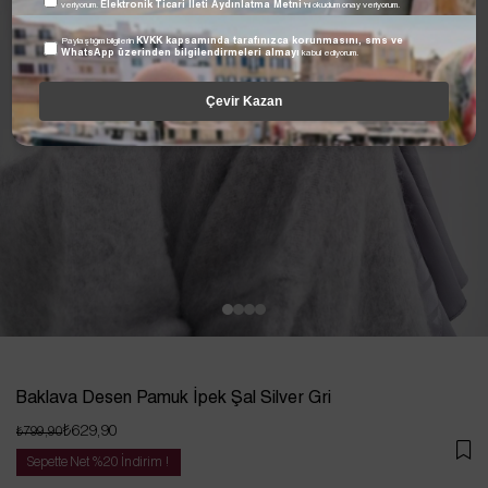
veriyorum.
Elektronik Ticari İleti Aydınlatma Metni
'ni okudum onay veriyorum.
Paylaştığım bilgilerin
KVKK kapsamında tarafınızca korunmasını, sms ve
WhatsApp üzerinden bilgilendirmeleri almayı
kabul ediyorum.
Çevir Kazan
Baklava Desen Pamuk İpek Şal Silver Gri
₺629,90
₺799,90
Sepette Net %20 İndirim !