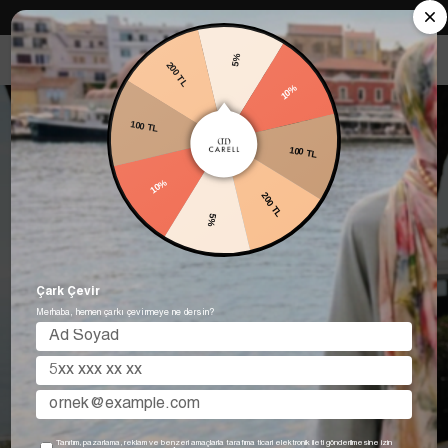
Carell in Roma Koleksiyonu Şimdi Satışta! Hemen keşfet.
5%
200 TL
10%
100 TL
100 TL
10%
200 TL
5%
Çark Çevir
Merhaba, hemen çarkı çevirmeye ne dersin?
Tanıtım, pazarlama, reklam ve benzeri amaçlarla tarafıma ticari elektronik ileti gönderilmesine izin