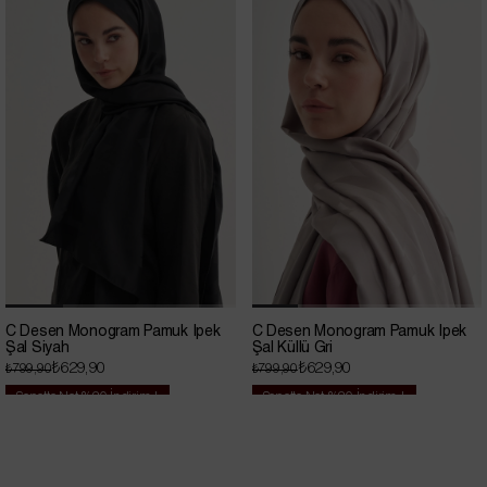
İndirim
C Desen Monogram Pamuk İpek
C Desen Monogram Pamuk İpek
Şal Siyah
Şal Küllü Gri
₺629,90
₺629,90
₺799,90
₺799,90
Sepette Net %20 İndirim !
Sepette Net %20 İndirim !