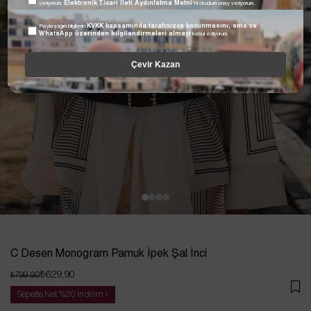
veriyorum.
Elektronik Ticari İleti Aydınlatma Metni
'ni okudum onay veriyorum.
Paylaştığım bilgilerin
KVKK kapsamında tarafınızca korunmasını, sms ve
WhatsApp üzerinden bilgilendirmeleri almayı
kabul ediyorum.
Çevir Kazan
C Desen Monogram Pamuk İpek Şal İnci
₺629,90
₺799,90
Sepette Net %20 İndirim !