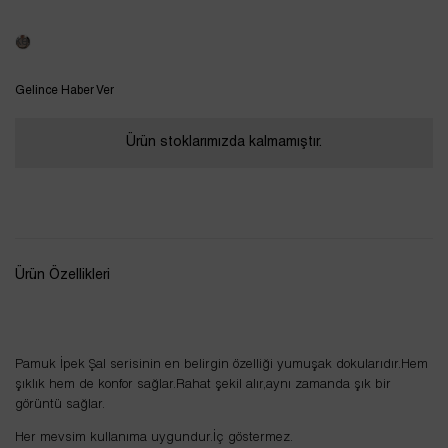
Tükendi
Gelince Haber Ver
Ürün stoklarımızda kalmamıştır.
Ürün Özellikleri
Pamuk İpek Şal serisinin en belirgin özelliği yumuşak dokularıdır.Hem
şıklık hem de konfor sağlar.Rahat şekil alır,aynı zamanda şık bir
görüntü sağlar.
Her mevsim kullanıma uygundur.İç göstermez.