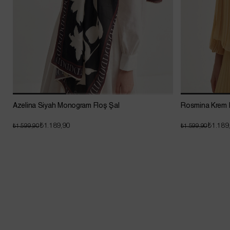
Azelina Siyah Monogram Floş Şal
Rosmina Krem 
₺1.189,90
₺1.189
₺1.599,90
₺1.599,90
Sepette Net %20 İndirim !