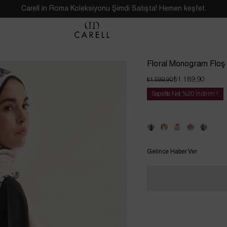
Carell in Roma Koleksiyonu Şimdi Satışta! Hemen keşfet.
Floral Monogram Floş
₺1.189,90
₺1.599,90
Sepette Net %20 İndirim !
Tükendi
Tükendi
Tükendi
Gelince Haber Ver