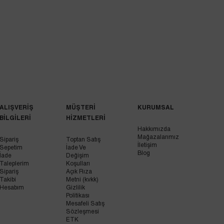
ALIŞVERİŞ
MÜŞTERİ
KURUMSAL
BİLGİLERİ
HİZMETLERİ
Hakkımızda
Mağazalarımız
Sipariş
Toptan Satış
İletişim
Sepetim
İade Ve
Blog
İade
Değişim
Taleplerim
Koşulları
Sipariş
Açık Rıza
Takibi
Metni (kvkk)
Hesabım
Gizlilik
Politikası
Mesafeli Satış
Sözleşmesi
ETK