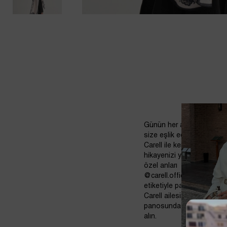
Günün her anında
size eşlik eden
Carell ile kendi stil
hikayenizi yazın. Bu
özel anları
@carell.official
etiketiyle paylaşarak
Carell ailesinin selfie
panosunda yerinizi
alın.