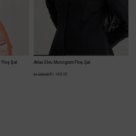
 Floş Şal
Atlas Ekru Monogram Floş Şal
D
₺1.189,90
₺1.599,90
₺
Net %20 İndirim !
Sepette Net %20 İndirim !