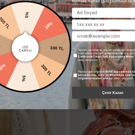
Merhaba, hemen çarkı çevirmeye ne d
5%
10%
0 TL
100 TL
L
Tanıtım, pazarlama, reklam ve benzeri amaçla
ticari elektronik ileti gönderilmesine izin ver
Elektronik Ticari İleti Aydınlatma Metni
onay veriyorum.
200 TL
10%
Paylaştığım bilgilerin
KVKK kapsamında ta
korunmasını, sms ve WhatsApp üzerin
5%
bilgilendirmeleri almayı
kabul ediyorum.
Çevir Kazan