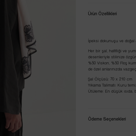
Ürün Özellikleri
İpeksi dokunuşu ve doğal 
Her bir şal, hafifliği ve y
desenleriyle stilinize özgü
%50 Viskon, %50 Floş kuma
de özel anlarınızda vazgeç
Şal Ölçüsü: 70 x 210 cm
Yıkama Talimatı: Kuru temiz
Ütüleme: En düşük ısıda, b
Ödeme Seçenekleri