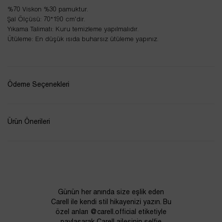
%70 Viskon %30 pamuktur.
Şal Ölçüsü: 70*190 cm’dir.
Yıkama Talimatı: Kuru temizleme yapılmalıdır.
Ütüleme: En düşük ısıda buharsız ütüleme yapınız.
Ödeme Seçenekleri
Ürün Önerileri
Günün her anında size eşlik eden
Carell ile kendi stil hikayenizi yazın. Bu
özel anları @carell.official etiketiyle