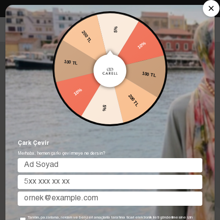
Carell in Roma Koleksiyonu Şimdi Satışta! Hemen keşfet.
5%
200 TL
10%
100 TL
100 TL
10%
200 TL
5%
Çark Çevir
Merhaba, hemen çarkı çevirmeye ne dersin?
Tanıtım, pazarlama, reklam ve benzeri amaçlarla tarafıma ticari elektronik ileti gönderilmesine izin