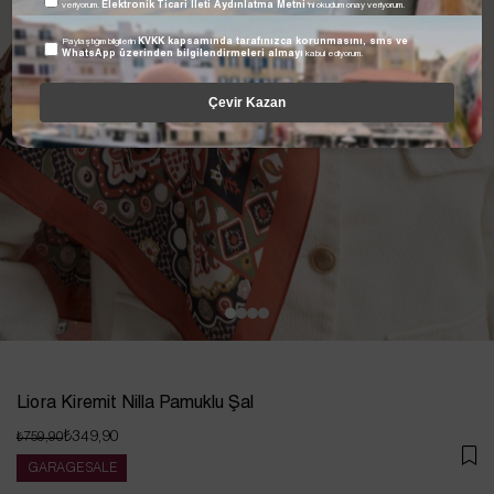
veriyorum.
Elektronik Ticari İleti Aydınlatma Metni
'ni okudum onay veriyorum.
Paylaştığım bilgilerin
KVKK kapsamında tarafınızca korunmasını, sms ve
WhatsApp üzerinden bilgilendirmeleri almayı
kabul ediyorum.
Çevir Kazan
Liora Kiremit Nilla Pamuklu Şal
₺349,90
₺759,90
GARAGE SALE