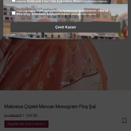
veriyorum.
Elektronik Ticari İleti Aydınlatma Metni
'ni okudum onay veriyorum.
Paylaştığım bilgilerin
KVKK kapsamında tarafınızca korunmasını, sms ve
WhatsApp üzerinden bilgilendirmeleri almayı
kabul ediyorum.
Çevir Kazan
Maknesa Çiçekli Mercan Monogram Floş Şal
₺1.189,90
₺1.599,90
Sepette Net %20 İndirim !