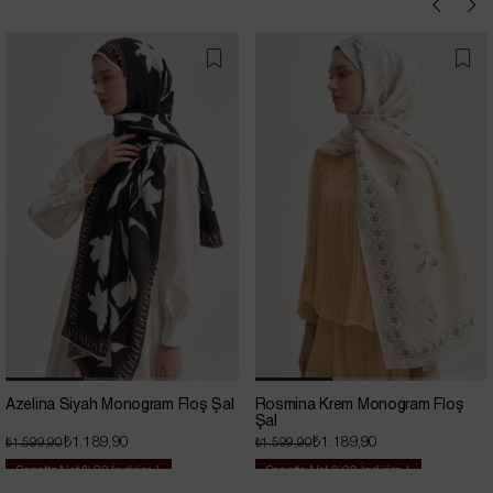
Azelina Siyah Monogram Floş Şal
Rosmina Krem Monogram Floş
Şal
₺1.189,90
₺1.189,90
₺1.599,90
₺1.599,90
Sepette Net %20 İndirim !
Sepette Net %20 İndirim !