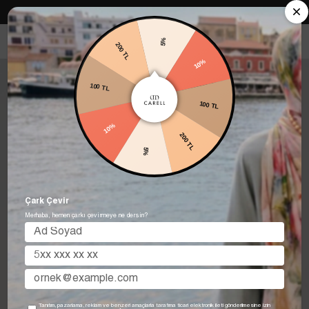
Carell in Roma Koleksiyonu Şimdi Satışta! Hemen keşfet.
5%
10%
200 TL
100 TL
100 TL
200 TL
10%
5%
Çark Çevir
Merhaba, hemen çarkı çevirmeye ne dersin?
Tanıtım, pazarlama, reklam ve benzeri amaçlarla tarafıma ticari elektronik ileti gönderilmesine izin