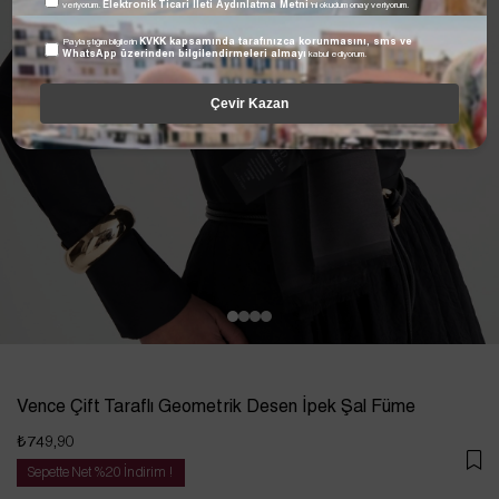
veriyorum.
Elektronik Ticari İleti Aydınlatma Metni
'ni okudum onay veriyorum.
Paylaştığım bilgilerin
KVKK kapsamında tarafınızca korunmasını, sms ve
WhatsApp üzerinden bilgilendirmeleri almayı
kabul ediyorum.
Çevir Kazan
Vence Çift Taraflı Geometrik Desen İpek Şal Füme
₺749,90
Sepette Net %20 İndirim !