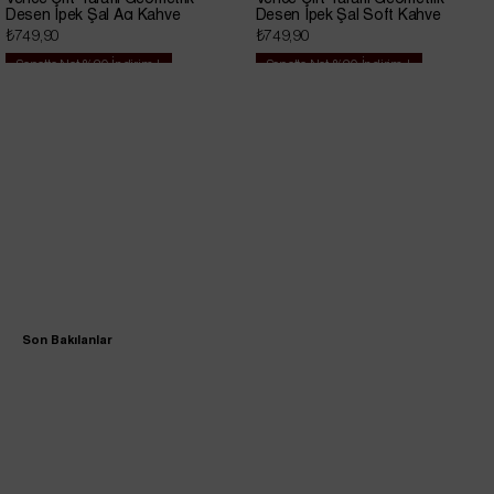
Desen İpek Şal Acı Kahve
Desen İpek Şal Soft Kahve
₺749,90
₺749,90
Sepette Net %20 İndirim !
Sepette Net %20 İndirim !
Son Bakılanlar