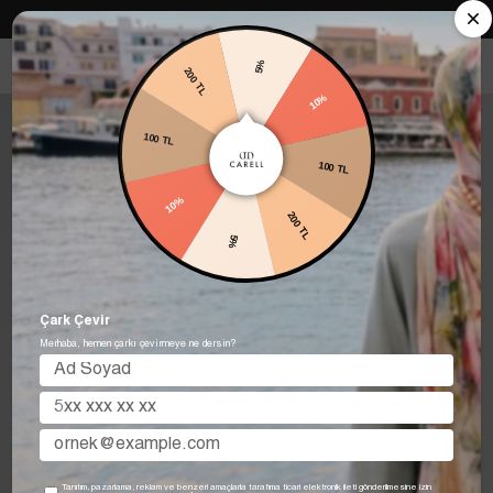
Carell in Roma Koleksiyonu Şimdi Satışta! Hemen keşfet.
5%
200 TL
10%
100 TL
100 TL
10%
200 TL
5%
Çark Çevir
Merhaba, hemen çarkı çevirmeye ne dersin?
Tanıtım, pazarlama, reklam ve benzeri amaçlarla tarafıma ticari elektronik ileti gönderilmesine izin