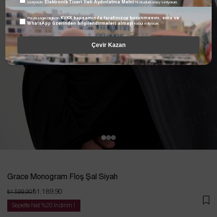
veriyorum.
Elektronik Ticari İleti Aydınlatma Metni
'ni okudum onay veriyorum.
Paylaştığım bilgilerin
KVKK kapsamında tarafınızca korunmasını, sms ve
WhatsApp üzerinden bilgilendirmeleri almayı
kabul ediyorum.
Çevir Kazan
Grace Monogram Floş Şal Siyah
₺1.189,90
₺1.599,90
Sepette Net %20 İndirim !