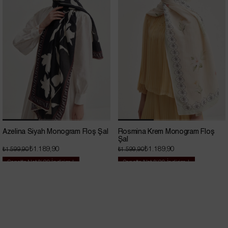
Azelina Siyah Monogram Floş Şal
Rosmina Krem Monogram Floş
Şal
₺1.189,90
₺1.189,90
₺1.599,90
₺1.599,90
Sepette Net %20 İndirim !
Sepette Net %20 İndirim !