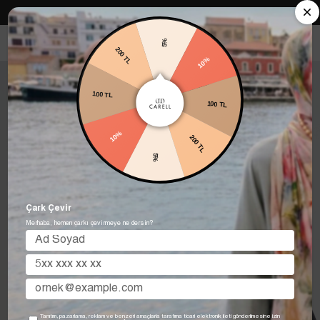
Carell in Roma Koleksiyonu Şimdi Satışta! Hemen keşfet.
5%
200 TL
10%
100 TL
100 TL
10%
200 TL
5%
Çark Çevir
Merhaba, hemen çarkı çevirmeye ne dersin?
Tanıtım, pazarlama, reklam ve benzeri amaçlarla tarafıma ticari elektronik ileti gönderilmesine izin