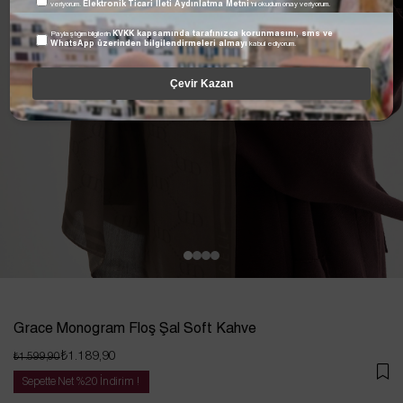
veriyorum.
Elektronik Ticari İleti Aydınlatma Metni
'ni okudum onay veriyorum.
Paylaştığım bilgilerin
KVKK kapsamında tarafınızca korunmasını, sms ve
WhatsApp üzerinden bilgilendirmeleri almayı
kabul ediyorum.
Çevir Kazan
Grace Monogram Floş Şal Soft Kahve
₺1.189,90
₺1.599,90
Sepette Net %20 İndirim !