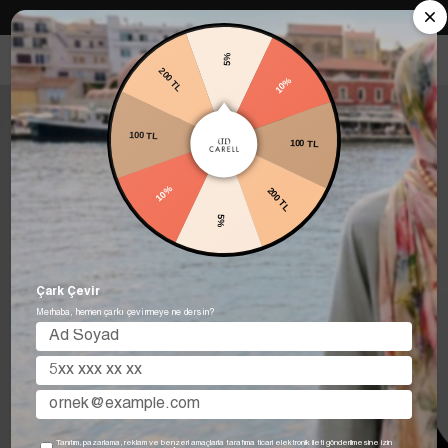
Carell in Roma Koleksiyonu Şimdi Satışta! Hemen keşfet.
5%
200 TL
10%
100 TL
100 TL
10%
200 TL
5%
Çark Çevir
Merhaba, hemen çarkı çevirmeye ne dersin?
Tanıtım, pazarlama, reklam ve benzeri amaçlarla tarafıma ticari elektronik ileti gönderilmesine izin