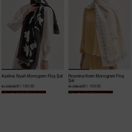
Azelina Siyah Monogram Floş Şal
Rosmina Krem Monogram Floş
Şal
₺1.189,90
₺1.189,90
₺1.599,90
₺1.599,90
Sepette Net %20 İndirim !
Sepette Net %20 İndirim !