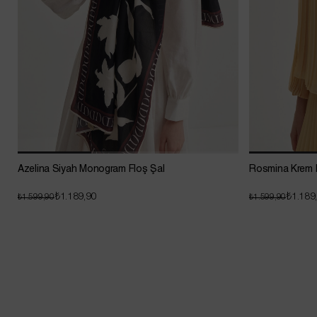
Azelina Siyah Monogram Floş Şal
Rosmina Krem 
₺1.189,90
₺1.189
₺1.599,90
₺1.599,90
Sepette Net %20 İndirim !