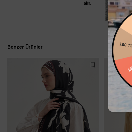
alın.
200
Benzer Ürünler
100 T