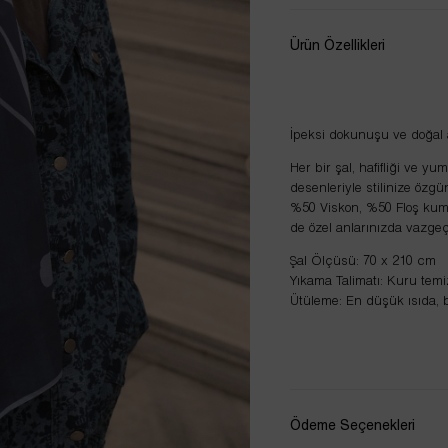
Ürün Özellikleri
İpeksi dokunuşu ve doğal 
Her bir şal, hafifliği ve y
desenleriyle stilinize özgü
%50 Viskon, %50 Floş kuma
de özel anlarınızda vazgeç
Şal Ölçüsü: 70 x 210 cm
Yıkama Talimatı: Kuru temiz
Ütüleme: En düşük ısıda, b
Ödeme Seçenekleri