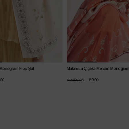
Monogram Floş Şal
Maknesa Çiçekli Mercan Monogram
,90
₺1.189,90
₺1.599,90
Sepette Net %20 İndirim !
Sepette 