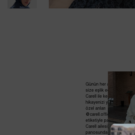
Günün her anında
size eşlik eden
Carell ile kendi stil
hikayenizi yazın. Bu
özel anları
@carell.official
etiketiyle paylaşarak
Carell ailesinin selfie
panosunda yerinizi