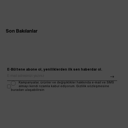
Son Bakılanlar
E-Bültene abone ol, yeniliklerden ilk sen haberdar ol.
Kampanyalar, ürünler ve değişiklikler hakkında e-mail ve SMS
almayı kendi rızamla kabul ediyorum. Gizlilik sözleşmesine
buradan ulaşabilirsin