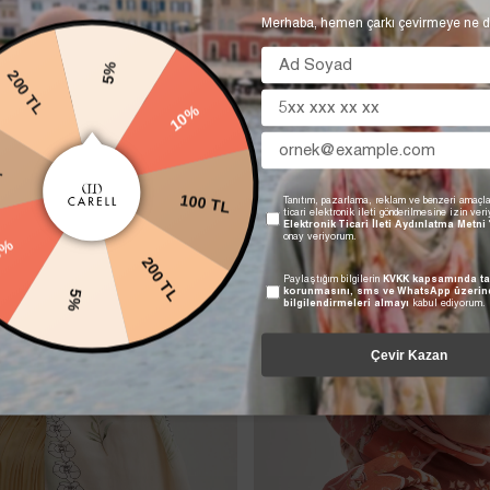
Merhaba, hemen çarkı çevirmeye ne d
5%
10%
 TL
100 TL
L
Tanıtım, pazarlama, reklam ve benzeri amaçla
ticari elektronik ileti gönderilmesine izin ver
Elektronik Ticari İleti Aydınlatma Metni
200 TL
onay veriyorum.
10%
Paylaştığım bilgilerin
KVKK kapsamında ta
korunmasını, sms ve WhatsApp üzerin
5%
bilgilendirmeleri almayı
kabul ediyorum.
Çevir Kazan