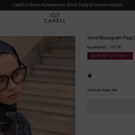
Carell in Roma Koleksiyonu Şimdi Satışta! Hemen keşfet.
Vera Monogram Floş Ş
₺1.189,90
₺1.599,90
Sepette Net %20 İndirim !
Tükendi
Gelince Haber Ver