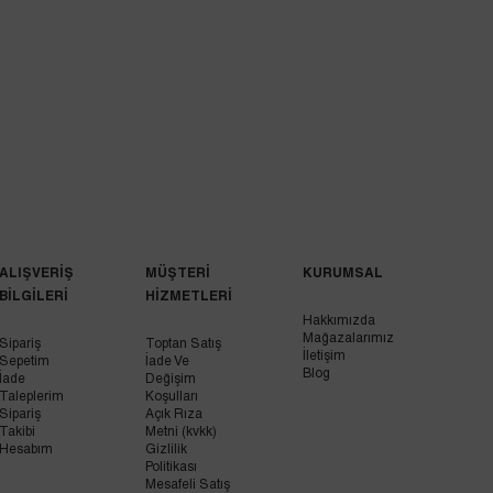
ALIŞVERİŞ
MÜŞTERİ
KURUMSAL
BİLGİLERİ
HİZMETLERİ
Hakkımızda
Mağazalarımız
Sipariş
Toptan Satış
İletişim
Sepetim
İade Ve
Blog
İade
Değişim
Taleplerim
Koşulları
Sipariş
Açık Rıza
Takibi
Metni (kvkk)
Hesabım
Gizlilik
Politikası
Mesafeli Satış