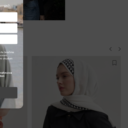
ersin?
rla tarafıma
iyorum.
'ni okudum
rafınızca
den