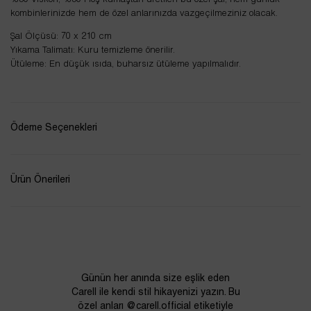
%50 Viskon, %50 Floş kumaştan üretilen bu özel şal, hem günlük
kombinlerinizde hem de özel anlarınızda vazgeçilmeziniz olacak.
Şal Ölçüsü: 70 x 210 cm
Yıkama Talimatı: Kuru temizleme önerilir.
Ütüleme: En düşük ısıda, buharsız ütüleme yapılmalıdır.
Ödeme Seçenekleri
Ürün Önerileri
Günün her anında size eşlik eden
Carell ile kendi stil hikayenizi yazın. Bu
özel anları @carell.official etiketiyle