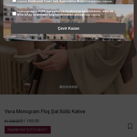
veriyorum.
Elektronik Ticari İleti Aydınlatma Metni
'ni okudum onay veriyorum.
Paylaştığım bilgilerin
KVKK kapsamında tarafınızca korunmasını, sms ve
WhatsApp üzerinden bilgilendirmeleri almayı
kabul ediyorum.
Çevir Kazan
Vera Monogram Floş Şal Sütlü Kahve
₺1.189,90
₺1.599,90
Sepette Net %20 İndirim !