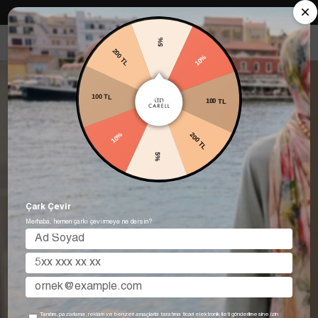
Carell in Roma Koleksiyonu Şimdi Satışta! Hemen keşfet.
5%
10%
200 TL
100 TL
100 TL
200 TL
10%
5%
Çark Çevir
Merhaba, hemen çarkı çevirmeye ne dersin?
Tanıtım, pazarlama, reklam ve benzeri amaçlarla tarafıma ticari elektronik ileti gönderilmesine izin