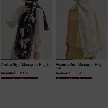
Azelina Siyah Monogram Floş Şal
Rosmina Krem Monogram Floş
Şal
₺1.189,90
₺1.189,90
₺1.599,90
₺1.599,90
Sepette Net %20 İndirim !
Sepette Net %20 İndirim !